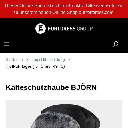
Dieser Online-Shop ist nicht mehr aktiv. Bitte wechseln Sie
alt springen
zu unserem neuen Online Shop auf
fortdress.com
.
Startseite
Logistikbekleidung
Tiefkühllager (-5 °C bis -49 °C)
Kälteschutzhaube BJÖRN
Bildergalerie überspringen