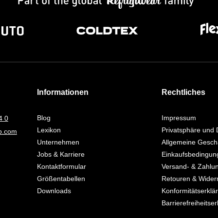
Informationen
Rechtliches
Blog
Impressum
4 0
Lexikon
Privatsphäre und 
up.com
Unternehmen
Allgemeine Gesch
Jobs & Karriere
Einkaufsbedingung
Kontaktformular
Versand- & Zahlu
Größentabellen
Retouren & Widerr
Downloads
Konformitätserklä
Barrierefreiheitse